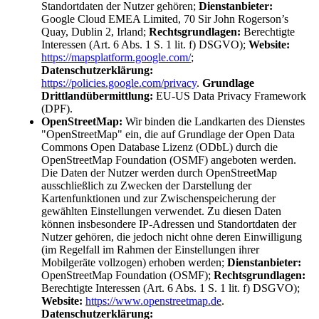
Standortdaten der Nutzer gehören;
Dienstanbieter:
Google Cloud EMEA Limited, 70 Sir John Rogerson’s
Quay, Dublin 2, Irland;
Rechtsgrundlagen:
Berechtigte
Interessen (Art. 6 Abs. 1 S. 1 lit. f) DSGVO);
Website:
https://mapsplatform.google.com/
;
Datenschutzerklärung:
https://policies.google.com/privacy
.
Grundlage
Drittlandübermittlung:
EU-US Data Privacy Framework
(DPF)
.
OpenStreetMap:
Wir binden die Landkarten des Dienstes
"OpenStreetMap" ein, die auf Grundlage der Open Data
Commons Open Database Lizenz (ODbL) durch die
OpenStreetMap Foundation (OSMF) angeboten werden.
Die Daten der Nutzer werden durch OpenStreetMap
ausschließlich zu Zwecken der Darstellung der
Kartenfunktionen und zur Zwischenspeicherung der
gewählten Einstellungen verwendet. Zu diesen Daten
können insbesondere IP-Adressen und Standortdaten der
Nutzer gehören, die jedoch nicht ohne deren Einwilligung
(im Regelfall im Rahmen der Einstellungen ihrer
Mobilgeräte vollzogen) erhoben werden;
Dienstanbieter:
OpenStreetMap Foundation (OSMF);
Rechtsgrundlagen:
Berechtigte Interessen (Art. 6 Abs. 1 S. 1 lit. f) DSGVO);
Website:
https://www.openstreetmap.de
.
Datenschutzerklärung: