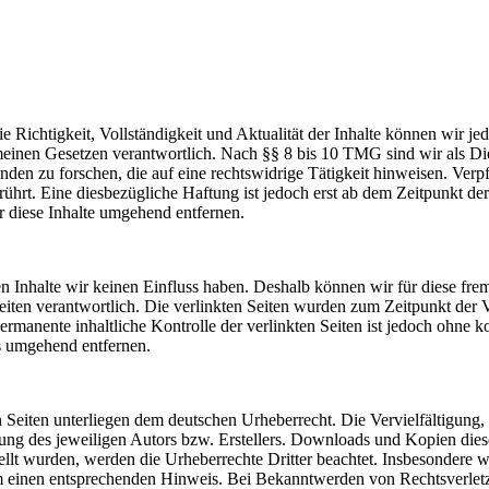
r die Richtigkeit, Vollständigkeit und Aktualität der Inhalte können wi
einen Gesetzen verantwortlich. Nach §§ 8 bis 10 TMG sind wir als Diens
en zu forschen, die auf eine rechtswidrige Tätigkeit hinweisen. Ver
ührt. Eine diesbezügliche Haftung ist jedoch erst ab dem Zeitpunkt de
diese Inhalte umgehend entfernen.
en Inhalte wir keinen Einfluss haben. Deshalb können wir für diese fr
er Seiten verantwortlich. Die verlinkten Seiten wurden zum Zeitpunkt de
rmanente inhaltliche Kontrolle der verlinkten Seiten ist jedoch ohne 
s umgehend entfernen.
en Seiten unterliegen dem deutschen Urheberrecht. Die Vervielfältigung
ung des jeweiligen Autors bzw. Erstellers. Downloads und Kopien diese
stellt wurden, werden die Urheberrechte Dritter beachtet. Insbesondere 
m einen entsprechenden Hinweis. Bei Bekanntwerden von Rechtsverletz